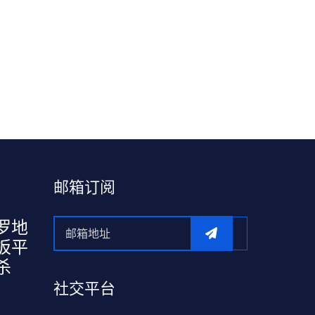
邮箱订阅
罗地
扳平
杀
社交平台