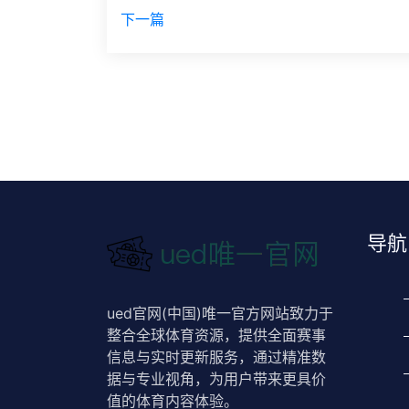
下一篇
导航
ued官网(中国)唯一官方网站致力于
整合全球体育资源，提供全面赛事
信息与实时更新服务，通过精准数
据与专业视角，为用户带来更具价
值的体育内容体验。