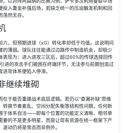
命。以对阵阿森纳的比赛为例，萨卡多次利用曼联中场
便投入重金补强后场，若缺乏统一的压迫触发机制和回
而荡然无存。
机
前六，但预期进球（xG）转化率却低于均值。这说明问
建的薄弱。球队往往能通过边路传中制造机会，却极少
体表现为：进入进攻三区后，超过60%的传球选择回传
价引进的攻击手们被困在终端环节，无法参与前期创造过
套进攻体系便陷入停滞。
非继续堆砌
而在于能否重建战术底层逻辑。若仍以“查漏补缺”思维
、转换节奏紊乱、空间分配失衡等结构性问题，任何新
源于体系自洽——即每个位置的功能定义清晰、相邻单
需要的不是更多明星，而是让现有资源在统一框架下产
，波动仍将是常态而非例外。