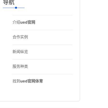
导航
介绍
ued官网
合作实例
新闻纵览
服务种类
找到
ued官网体育