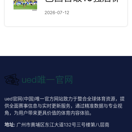
2026-07-12
ued官网(中国)唯一官方网站致力于整合全球体育资源，提
供全面赛事信息与实时更新服务，通过精准数据与专业视
角，为用户带来更具价值的体育内容体验。
地址:
广州市黄埔区东江大道132号三号楼第八层南