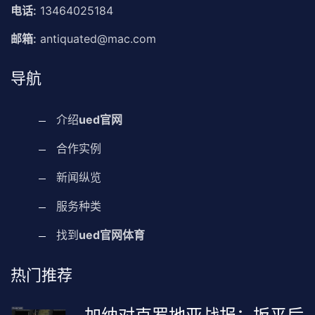
电话:
13464025184
邮箱:
antiquated@mac.com
导航
介绍
ued官网
合作实例
新闻纵览
服务种类
找到
ued官网体育
热门推荐