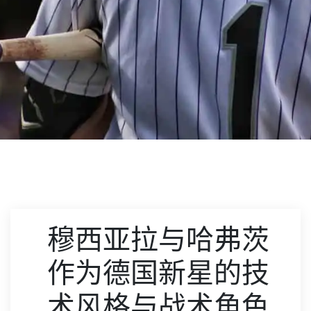
穆西亚拉与哈弗茨
作为德国新星的技
术风格与战术角色