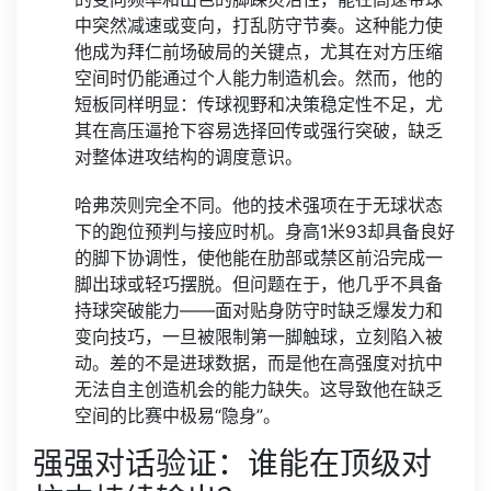
中突然减速或变向，打乱防守节奏。这种能力使
他成为拜仁前场破局的关键点，尤其在对方压缩
空间时仍能通过个人能力制造机会。然而，他的
短板同样明显：传球视野和决策稳定性不足，尤
其在高压逼抢下容易选择回传或强行突破，缺乏
对整体进攻结构的调度意识。
哈弗茨则完全不同。他的技术强项在于无球状态
下的跑位预判与接应时机。身高1米93却具备良好
的脚下协调性，使他能在肋部或禁区前沿完成一
脚出球或轻巧摆脱。但问题在于，他几乎不具备
持球突破能力——面对贴身防守时缺乏爆发力和
变向技巧，一旦被限制第一脚触球，立刻陷入被
动。差的不是进球数据，而是他在高强度对抗中
无法自主创造机会的能力缺失。这导致他在缺乏
空间的比赛中极易“隐身”。
强强对话验证：谁能在顶级对