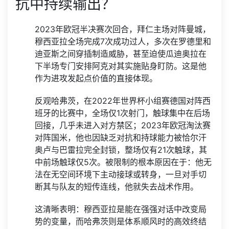
抗中持续输出？
2023年欧冠半决赛次回合，拜仁主场对阵曼城，
穆西亚拉全场完成7次成功过人，多次在罗德里和
迪亚斯之间穿插制造威胁，甚至迫使瓜迪奥拉在
下半场专门安排阿克对其实施贴身盯防。这是他
作为进攻发起点价值的直接体现。
反观哈弗茨，在2022年世界杯小组赛德国对阵西
班牙的比赛中，全场仅1次射门，触球集中在后场
回接，几乎未进入对方禁区；2023年欧冠淘汰赛
对阵国米，他也因缺乏对抗和持球能力被恰尔汗
奥卢与巴雷拉完全封锁，整场仅有21次触球，其
中前场触球仅5次。被限制的根本原因在于：他无
法在无空间环境下主动接球或转身，一旦对手切
断其与队友的短传连线，他就失去战术作用。
这清晰表明：穆西亚拉是能在强强对话中改变局
势的变量，而哈弗茨则是体系顺风时的高效终结