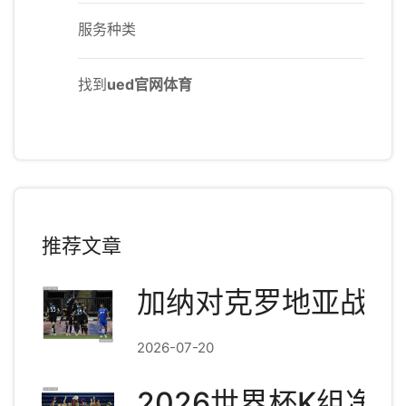
服务种类
找到
ued官网体育
推荐文章
加纳对克罗地亚战报
2026-07-20
2026世界杯K组净