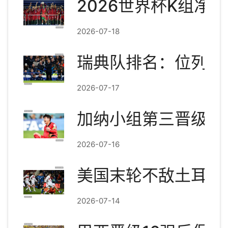
2026世界杯K组净
2026-07-18
瑞典队排名：位列F
2026-07-17
加纳小组第三晋级：
2026-07-16
美国末轮不敌土耳其
2026-07-14