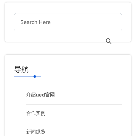
导航
介绍
ued官网
合作实例
新闻纵览