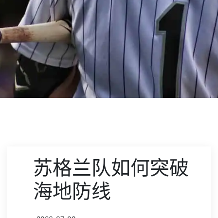
苏格兰队如何突破
海地防线