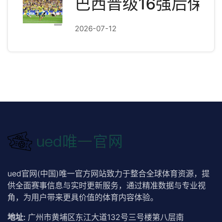
巴西晋级16强后保
2026-07-12
ued官网(中国)唯一官方网站致力于整合全球体育资源，提
供全面赛事信息与实时更新服务，通过精准数据与专业视
角，为用户带来更具价值的体育内容体验。
地址:
广州市黄埔区东江大道132号三号楼第八层南