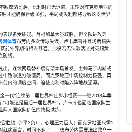
2不敌摩洛哥后，比利时已无退路。末轮对阵克罗地亚的
取胜才能确保晋级16强，平局或失利都将导致这支世界
的表现备受质疑。首战加拿大虽取胜，但全队进攻乏
d官网体育
布劳内多次传球失误，卢卡库替补登场后错失
与赛前外界期待相去甚远。此役若无法激活这对英超黄
血防线。
复出，连续两场替补后有望本场首发。主帅马丁内斯或
过中路渗透打破僵局。而克罗地亚中场控制力极强，莫
布劳内的调度空间，迫使比利时陷入阵地战泥潭。
金一代”连续第二届世界杯止步小组赛——继2018年季
示“可能这是最后一届世界杯”，卢卡库也面临国家队生
是两人国家队价值的终极试炼。
尝胜绩（2平3负），心理压力巨大；而克罗地亚只需1
。对红魔而言，时间不多了——德布劳内需要送出致命一