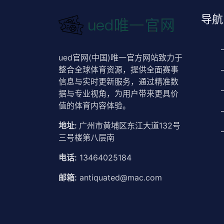
导航
ued官网(中国)唯一官方网站致力于
整合全球体育资源，提供全面赛事
信息与实时更新服务，通过精准数
据与专业视角，为用户带来更具价
值的体育内容体验。
地址:
广州市黄埔区东江大道132号
三号楼第八层南
电话:
13464025184
邮箱:
antiquated@mac.com