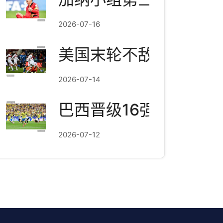
2026-07-16
美国末轮不敌土耳其：
2026-07-14
巴西晋级16强后保持
2026-07-12