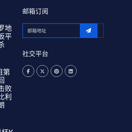
邮箱订阅
罗地
扳平
杀
社交平台
组第
回
击败
比利
朗