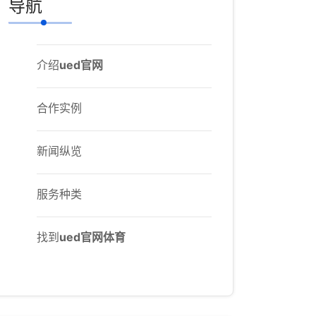
导航
介绍
ued官网
合作实例
新闻纵览
服务种类
找到
ued官网体育