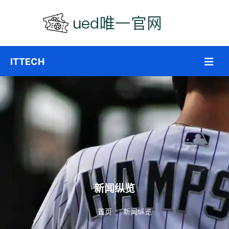
新闻纵览
首页
新闻纵览