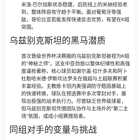
米洛·巴尔加斯状态稳健，后防线上的米纳经验老
到，整体阵容攻守趋于平衡。面对葡萄牙等强
敌，哥伦比亚若能发挥快速反击优势，有望在K组
突围。
乌兹别克斯坦的黑马潜质
首次晋级世界杯决赛圈的乌兹别克斯坦被视为K组
的“神秘之师”。这支中亚劲旅以整体纪律性和高强
度逼抢著称，核心球员如谢尔盖·拉什多夫和阿卜
杜勒哈米德·伊斯坎达罗夫在俄超与土超联赛积累
丰富经验。主教练卡坦内奥强调防守稳固基础上
的快速转换，球队在预选赛中多次零封对手，展
现出极强的战术执行力。尽管缺乏世界级球星，
但乌兹别克斯坦凭借团队协作与主场外的“第二主
场”氛围，或成小组赛搅局者。
同组对手的变量与挑战