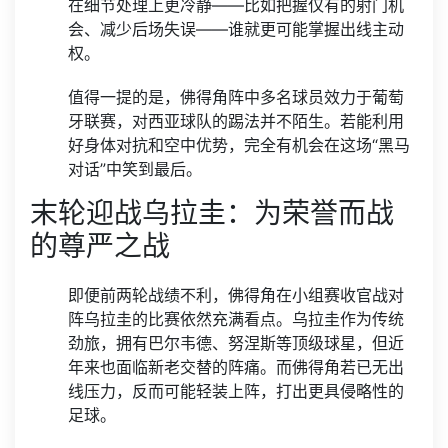
在细节处理上更冷静——比如把握仅有的射门机
会、减少后场失误——谁就更可能掌握出线主动
权。
值得一提的是，佛得角阵中多名球员效力于葡萄
牙联赛，对西亚球队的踢法并不陌生。若能利用
好身体对抗和空中优势，完全有机会在这场“黑马
对话”中笑到最后。
末轮迎战乌拉圭：为荣誉而战
的尊严之战
即便前两轮战绩不利，佛得角在小组赛收官战对
阵乌拉圭的比赛依然充满看点。乌拉圭作为传统
劲旅，拥有巴尔韦德、努涅斯等顶级球星，但近
年来也面临新老交替的阵痛。而佛得角若已无出
线压力，反而可能轻装上阵，打出更具侵略性的
足球。