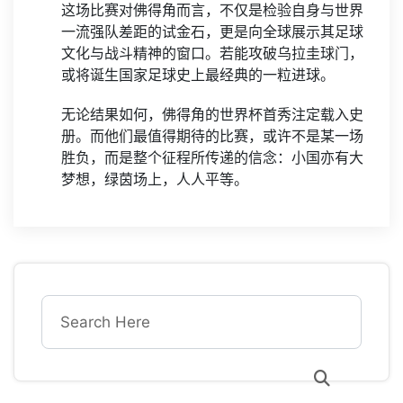
这场比赛对佛得角而言，不仅是检验自身与世界
一流强队差距的试金石，更是向全球展示其足球
文化与战斗精神的窗口。若能攻破乌拉圭球门，
或将诞生国家足球史上最经典的一粒进球。
无论结果如何，佛得角的世界杯首秀注定载入史
册。而他们最值得期待的比赛，或许不是某一场
胜负，而是整个征程所传递的信念：小国亦有大
梦想，绿茵场上，人人平等。