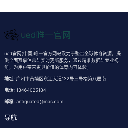
ued官网(中国)唯一官方网站致力于整合全球体育资源，提
供全面赛事信息与实时更新服务，通过精准数据与专业视
角，为用户带来更具价值的体育内容体验。
地址:
广州市黄埔区东江大道132号三号楼第八层南
电话:
13464025184
邮箱:
antiquated@mac.com
导航