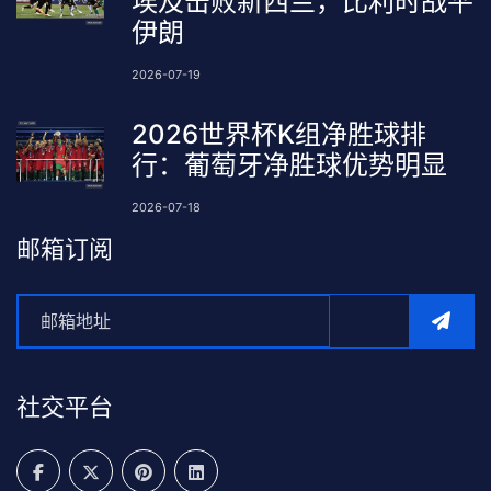
埃及击败新西兰，比利时战平
伊朗
2026-07-19
2026世界杯K组净胜球排
行：葡萄牙净胜球优势明显
2026-07-18
邮箱订阅
社交平台