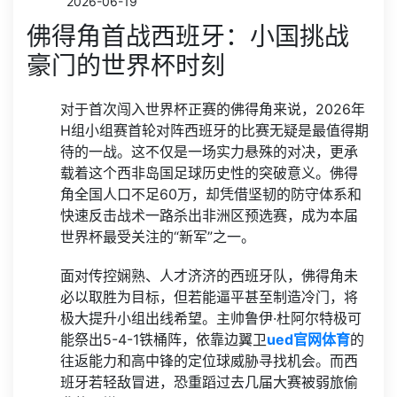
2026-06-19
佛得角首战西班牙：小国挑战
豪门的世界杯时刻
对于首次闯入世界杯正赛的佛得角来说，2026年
H组小组赛首轮对阵西班牙的比赛无疑是最值得期
待的一战。这不仅是一场实力悬殊的对决，更承
载着这个西非岛国足球历史性的突破意义。佛得
角全国人口不足60万，却凭借坚韧的防守体系和
快速反击战术一路杀出非洲区预选赛，成为本届
世界杯最受关注的“新军”之一。
面对传控娴熟、人才济济的西班牙队，佛得角未
必以取胜为目标，但若能逼平甚至制造冷门，将
极大提升小组出线希望。主帅鲁伊·杜阿尔特极可
能祭出5-4-1铁桶阵，依靠边翼卫
ued官网体育
的
往返能力和高中锋的定位球威胁寻找机会。而西
班牙若轻敌冒进，恐重蹈过去几届大赛被弱旅偷