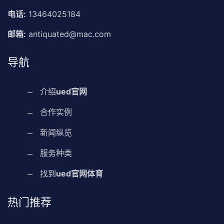
电话:
13464025184
邮箱:
antiquated@mac.com
导航
介绍
ued官网
合作实例
新闻纵览
服务种类
找到
ued官网体育
热门推荐