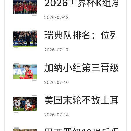
2026世界杯K组净
2026-07-18
瑞典队排名：位列F
2026-07-17
加纳小组第三晋级：
2026-07-16
美国末轮不敌土耳其
2026-07-14