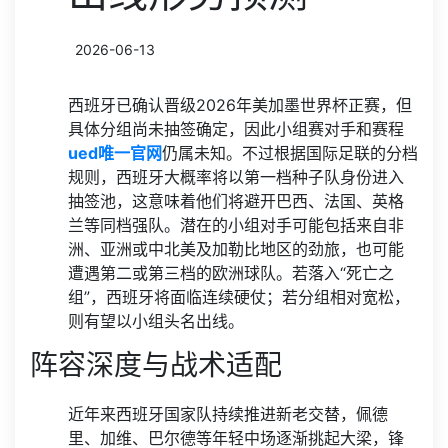
2026-06-13
西班牙已确认晋级2026年美加墨世界杯正赛，但
具体分组尚未抽签确定，因此小组赛对手和赛程
ued唯一官网
仍属未知。不过根据国际足联的分档
规则，西班牙大概率将以第一档种子队身份进入
抽签池，这意味着他们将避开巴西、法国、英格
兰等同档强队。潜在的小组对手可能包括来自非
洲、亚洲或中北美及加勒比地区的劲旅，也可能
遭遇第二或第三档的欧洲球队。若落入“死亡之
组”，西班牙将面临连续硬仗；若分组相对宽松，
则有望以小组头名出线。
阵容深度与战术适配
近年来西班牙国家队持续推进新老交替，佩德
里、加维、巴尔德等年轻中场逐渐挑起大梁，锋