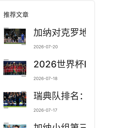
推荐文章
加纳对克罗地亚战报：
2026-07-20
2026世界杯K组净胜
2026-07-18
瑞典队排名：位列F组
2026-07-17
加纳小组第三晋级：世