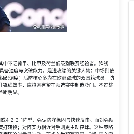
其中不乏荷甲、比甲及荷兰低级别联赛经验者。锋线
纳具备速度与突破能力，是进攻端的关键人物；中场则依
斯组织调度；后防核心多为在欧洲踢球的双国籍球员，防
升锋线效率，库拉索有望在预选赛中制造冷门。不过整
差距明显。
1或4-2-3-1阵型，强调防守稳固与快速反击。面对强队
度打转换；对阵实力相近对手则更主动控球。这种策略