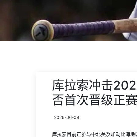
库拉索冲击20
否首次晋级正
2026-06-09
库拉索目前正参与中北美及加勒比海地