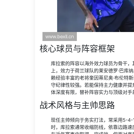
核心球员与阵容框架
库拉索的阵容以海外效力球员为骨干，
上，效力于荷兰球队的莱安德罗·巴库
赖经验丰富的老将奎因蒂尼奥·布伦特
守纪律性较强。若能保持主力健康并提
体深度有限，替补阵容实力与顶级对手
战术风格与主帅思路
现任主帅倾向于务实打法，常采用5-4-
时，库拉索通常收缩防线，依靠边路速