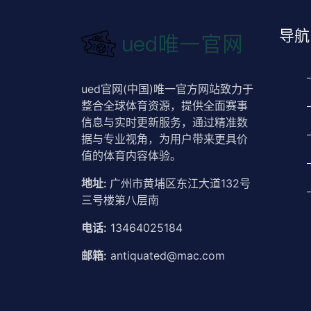
导航
ued官网(中国)唯一官方网站致力于
整合全球体育资源，提供全面赛事
信息与实时更新服务，通过精准数
据与专业视角，为用户带来更具价
值的体育内容体验。
地址:
广州市黄埔区东江大道132号
三号楼第八层南
电话:
13464025184
邮箱:
antiquated@mac.com