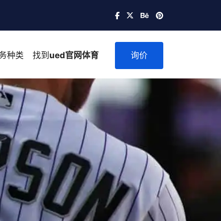
务种类
找到
ued官网体育
询价