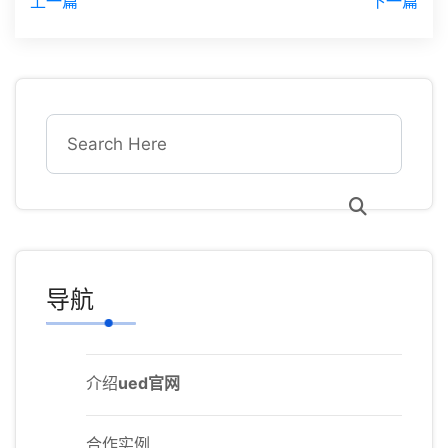
上一篇
下一篇
导航
介绍
ued官网
合作实例