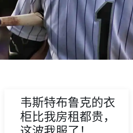
韦斯特布鲁克的衣
柜比我房租都贵，
这波我服了！