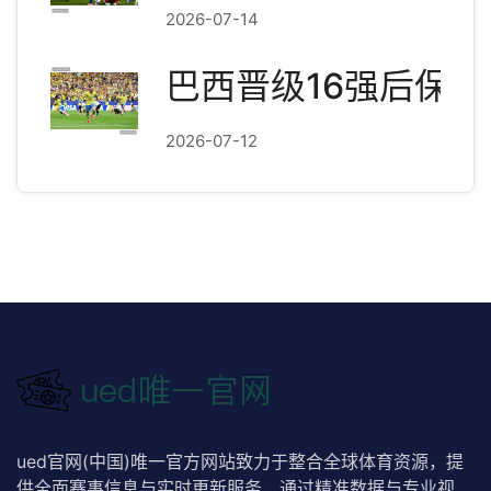
2026-07-14
巴西晋级16强后保
2026-07-12
ued官网(中国)唯一官方网站致力于整合全球体育资源，提
供全面赛事信息与实时更新服务，通过精准数据与专业视