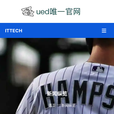
新闻纵览
首页
新闻纵览