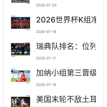
2026-07-20
2026世界杯K组净
2026-07-18
瑞典队排名：位列F
2026-07-17
加纳小组第三晋级：
2026-07-16
美国末轮不敌土耳其