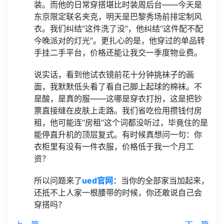
装。而他的日常穿搭堪比时装周后台——今天是
东京限定联名夹克，明天是巴黎秀场前排定制风
衣。我们纠结“这件洗了没”，他纠结“这件配不配
今晚派对的灯光”。更扎心的是，他穿过的单品转
手挂二手平台，价格还能让我交一季度物业费。
说实话，看到他试衣镜前花十分钟挑袜子的画
面，我默默低头看了看自己脚上起球的棉袜。不
是酸，是真的服——这哪是穿衣打扮，这是把钞
票直接缝在皮肤上走路。我们省吃俭用攒钱付房
租，他可能连“房租”这个词都没听过，毕竟住的是
能停直升机的顶层复式。有时候真想问一句：你
衣柜里有没有一件衣服，价格低于我一个月工
资？
所以问题来了
ued官网
：当你的全部家当加起来，
还抵不上人家一根腰带的时候，你还敢说自己会
穿搭吗？