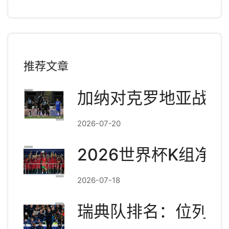
推荐文章
加纳对克罗地亚战报
2026-07-20
2026世界杯K组净
2026-07-18
瑞典队排名：位列F