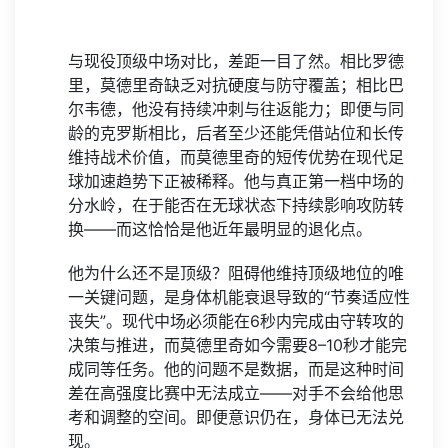
与现役顶级中场对比，差距一目了然。相比罗德
里，莫德里奇缺乏对抗硬度与防守覆盖；相比巴
尔韦德，他没有持续冲刺与往返能力；即便与同
龄的克罗斯相比，后者至少还能凭借站位和长传
维持战术价值，而莫德里奇的短传优势在现代足
球加速趋势下正被稀释。他与真正第一档中场的
分水岭，在于能否在无球状态下持续影响攻防转
换——而这恰恰是他近年最明显的退化点。
他为什么还不是顶级？阻碍他维持顶级地位的唯
一关键问题，是身体机能衰退导致的“节奏适应性
丧失”。现代中场必须能在6秒内完成由守转攻的
决策与推进，而莫德里奇如今需要8–10秒才能完
成同等任务。他的问题不是数据，而是这种时间
差在高强度比赛中无法成立——对手不会给他思
考和调整的空间。即便意识仍在，身体已无法兑
现。