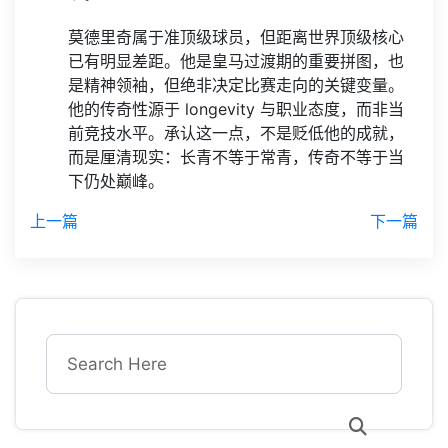
莫德里奇属于准顶级球员，但距离世界顶级核心
已有明显差距。他是皇马过渡期的重要拼图，也
是精神领袖，但绝非决定比赛走向的关键变量。
他的传奇性源于 longevity 与职业态度，而非当
前竞技水平。承认这一点，不是贬低他的成就，
而是厘清现实：长青不等于常青，传奇不等于当
下仍处巅峰。
上一篇
下一篇