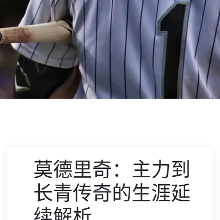
莫德里奇：主力到
长青传奇的生涯延
续解析