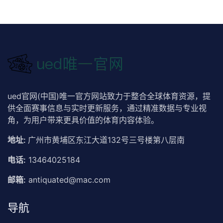
ued官网(中国)唯一官方网站致力于整合全球体育资源，提
供全面赛事信息与实时更新服务，通过精准数据与专业视
角，为用户带来更具价值的体育内容体验。
地址:
广州市黄埔区东江大道132号三号楼第八层南
电话:
13464025184
邮箱:
antiquated@mac.com
导航