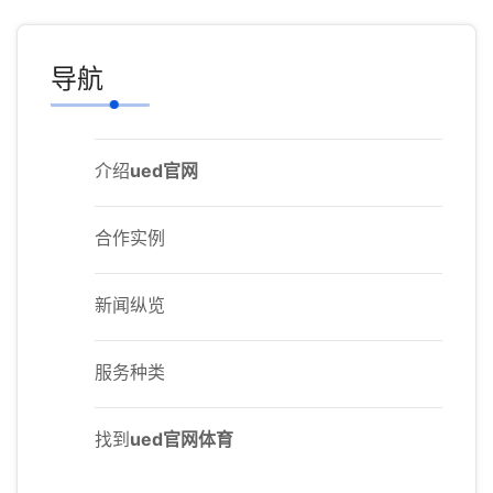
导航
介绍
ued官网
合作实例
新闻纵览
服务种类
找到
ued官网体育