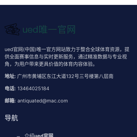
ued官网(中国)唯一官方网站致力于整合全球体育资源，提
供全面赛事信息与实时更新服务，通过精准数据与专业视
角，为用户带来更具价值的体育内容体验。
地址:
广州市黄埔区东江大道132号三号楼第八层南
电话:
13464025184
邮箱:
antiquated@mac.com
导航
介绍
ued官网