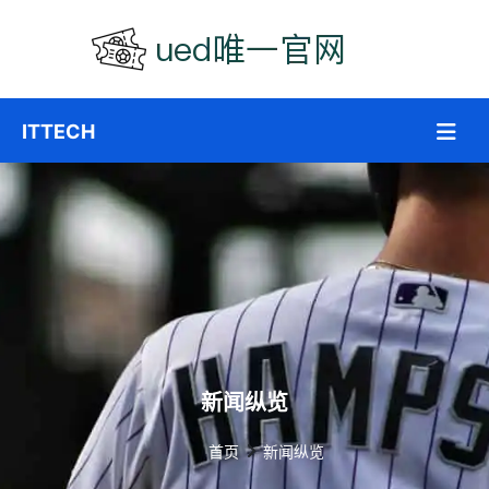
新闻纵览
首页
新闻纵览