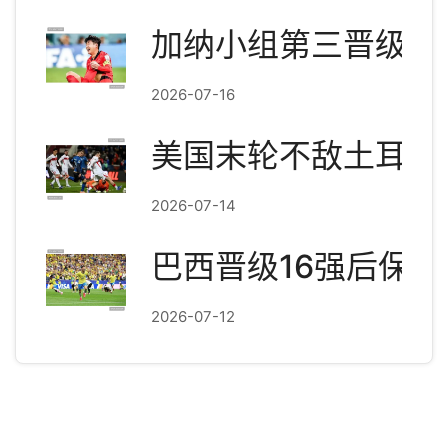
加纳小组第三晋级：
2026-07-16
美国末轮不敌土耳其
2026-07-14
巴西晋级16强后保
2026-07-12