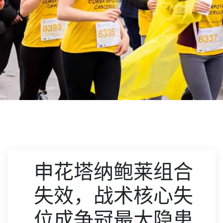
申花塔纳鲍莱组合
失效，战术核心失
位成争冠最大隐患