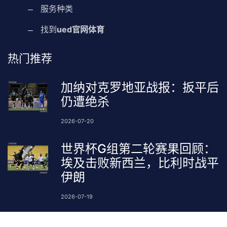
服务种类
找到
ued官网体育
热门推荐
加纳对克罗地亚战报：扳平后
仍遭绝杀
2026-07-20
世界杯G组第二轮赛果回顾：
埃及击败新西兰，比利时战平
伊朗
2026-07-19
2026世界杯K组净胜球排