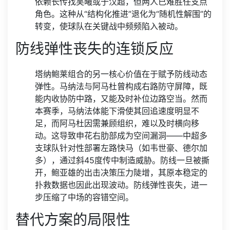
依赖长传找吴曦或于汉超，但两人已难胜任支点
角色。这种从“结构化推进”退化为“随机性解围”的
转变，使球队在关键战中频频陷入被动。
防线弹性丧失的连锁反应
塔纳鲍莱组合的另一核心价值在于赋予防线动态
弹性。马纳法与阿马杜曾构成右路防守屏障，既
能内收协防中路，又能及时补位边路空当。然而
本赛季，马纳法体能下滑使其回追速度明显不
足，而阿马杜因需兼顾组织，难以及时横向移
动。这导致申花右肋部成为空间漏洞——中超多
支球队针对性部署左路快马（如韦世豪、德尔加
多），通过斜45度传中制造威胁。防线一旦被撕
开，鲍亚雄的出击决策压力陡增，其原本稳定的
扑救数据也因此出现波动。防线弹性丧失，进一
步压缩了中场的容错空间。
替代方案的局限性