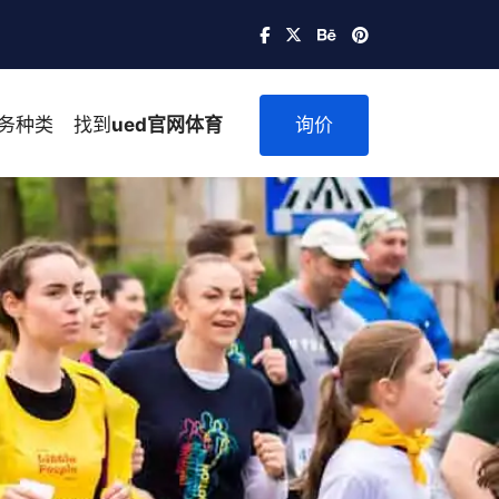
务种类
找到
ued官网体育
询价