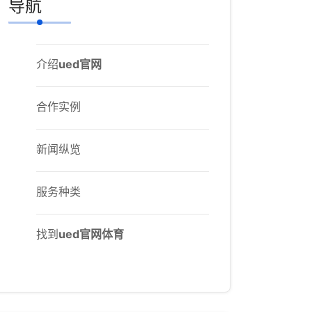
导航
介绍
ued官网
合作实例
新闻纵览
服务种类
找到
ued官网体育