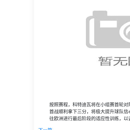
按照赛程，科特迪瓦将在小组赛首轮对
首战顺利拿下三分，将极大提升球队信
往欧洲进行最后阶段的适应性训练，以