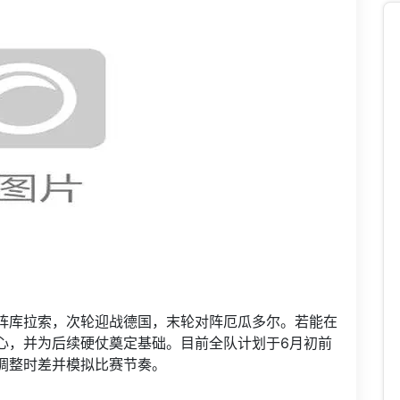
阵库拉索，次轮迎战德国，末轮对阵厄瓜多尔。若能在
心，并为后续硬仗奠定基础。目前全队计划于6月初前
调整时差并模拟比赛节奏。