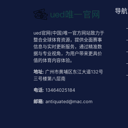
导航
ued官网(中国)唯一官方网站致力于
整合全球体育资源，提供全面赛事
信息与实时更新服务，通过精准数
据与专业视角，为用户带来更具价
值的体育内容体验。
地址:
广州市黄埔区东江大道132号
三号楼第八层南
电话:
13464025184
邮箱:
antiquated@mac.com