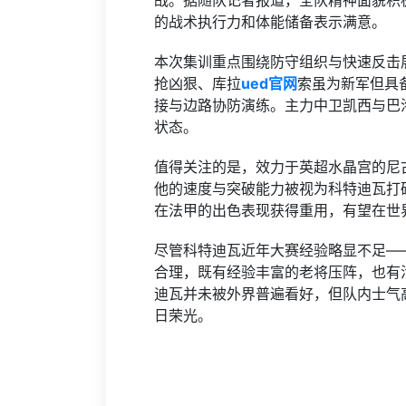
战。据随队记者报道，全队精神面貌积
的战术执行力和体能储备表示满意。
本次集训重点围绕防守组织与快速反击
抢凶狠、库拉
ued官网
索虽为新军但具
接与边路协防演练。主力中卫凯西与巴
状态。
值得关注的是，效力于英超水晶宫的尼
他的速度与突破能力被视为科特迪瓦打
在法甲的出色表现获得重用，有望在世
尽管科特迪瓦近年大赛经验略显不足——
合理，既有经验丰富的老将压阵，也有活
迪瓦并未被外界普遍看好，但队内士气
日荣光。