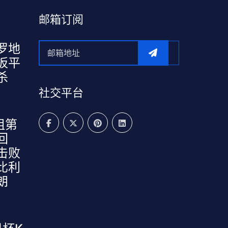
邮箱订阅
罗地
扳平
杀
社交平台
组第
回
击败
比利
朗