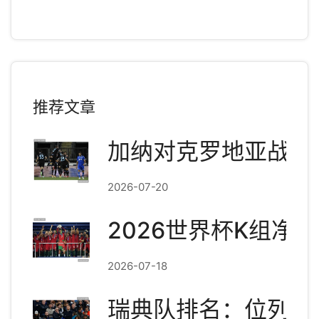
推荐文章
加纳对克罗地亚战报
2026-07-20
2026世界杯K组净
2026-07-18
瑞典队排名：位列F