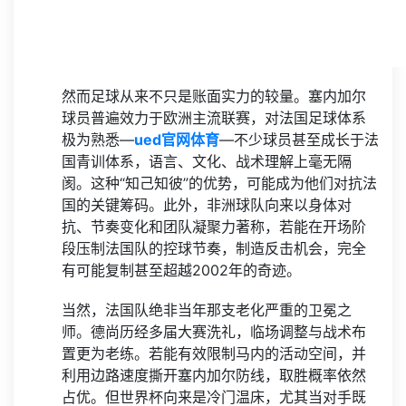
然而足球从来不只是账面实力的较量。塞内加尔
球员普遍效力于欧洲主流联赛，对法国足球体系
极为熟悉—
ued官网体育
—不少球员甚至成长于法
国青训体系，语言、文化、战术理解上毫无隔
阂。这种“知己知彼”的优势，可能成为他们对抗法
国的关键筹码。此外，非洲球队向来以身体对
抗、节奏变化和团队凝聚力著称，若能在开场阶
段压制法国队的控球节奏，制造反击机会，完全
有可能复制甚至超越2002年的奇迹。
当然，法国队绝非当年那支老化严重的卫冕之
师。德尚历经多届大赛洗礼，临场调整与战术布
置更为老练。若能有效限制马内的活动空间，并
利用边路速度撕开塞内加尔防线，取胜概率依然
占优。但世界杯向来是冷门温床，尤其当对手既