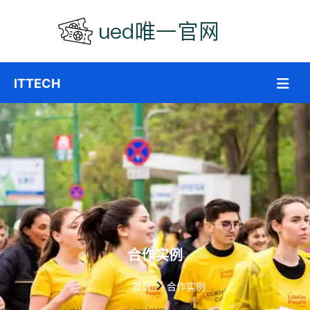
合作实例
首页
合作实例