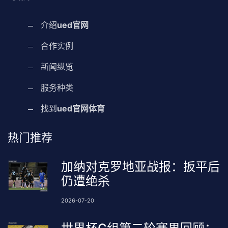
介绍
ued官网
合作实例
新闻纵览
服务种类
找到
ued官网体育
热门推荐
加纳对克罗地亚战报：扳平后
仍遭绝杀
2026-07-20