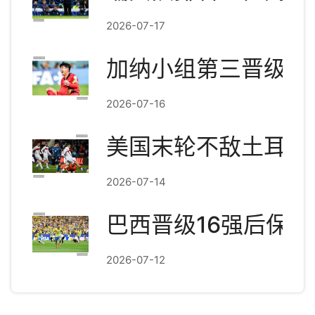
2026-07-17
加纳小组第三晋级：
2026-07-16
美国末轮不敌土耳其
2026-07-14
巴西晋级16强后保
2026-07-12