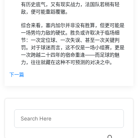
有历史底气，又有现实战力，法国队若稍有轻
敌，便可能重蹈覆辙。
综合来看，塞内加尔并非没有胜算，但更可能是
一场势均力敌的硬仗。胜负或许取决于临场细
节：一次定位球、一次失误、甚至一次关键判
罚。对于球迷而言，这不仅是一场小组赛，更是
一次跨越二十四年的宿命重逢——而足球的魅
力，往往就藏在这种不可预测的对决之中。
下一篇