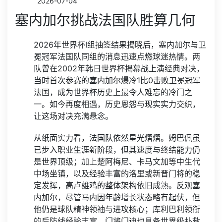
2026-07-04
塞内加尔挑战法国队胜算几何
2026年世界杯I组抽签结果揭晓后，塞内加尔与卫
冕冠军法国队同组的消息迅速点燃球迷热情。两
队曾在2002年韩日世界杯揭幕战上演经典对决，
当时首次参赛的塞内加尔爆冷1比0击败卫冕冠军
法国，成为世界杯历史上最令人难忘的冷门之
一。如今再度相遇，历史恩怨与现实实力交织，
让这场对决充满悬念。
从纸面实力看，法国队依然星光熠熠。姆巴佩虽
已步入职业生涯新阶段，但其速度与终结能力仍
是世界顶级；加上楚阿梅尼、卡马文加等中生代
中场坐镇，以及经验丰富的洛里或新晋门将的稳
定发挥，高卢雄鸡的整体架构依旧成熟。反观塞
内加尔，尽管马内因年龄增长状态略有起伏，但
他仍是球队精神领袖与进攻核心；库利巴利领衔
的后防线经验丰富，门将门迪也具备世界级扑救