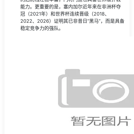
能力。更重要的是，塞内加尔近年来在非洲杯夺
冠（2021年）和世界杯连续晋级（2018、
2022、2026）证明其已非昔日“黑马”，而是具备
稳定竞争力的强队。