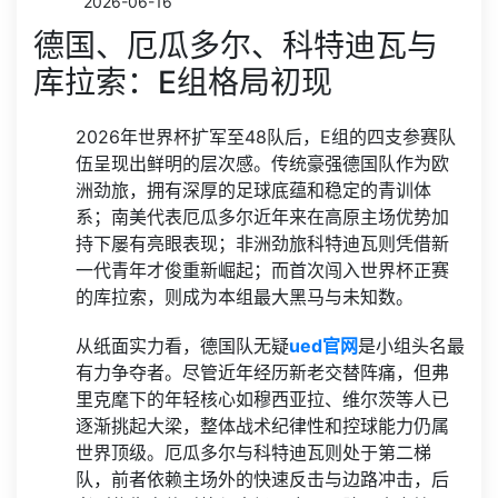
2026-06-16
德国、厄瓜多尔、科特迪瓦与
库拉索：E组格局初现
2026年世界杯扩军至48队后，E组的四支参赛队
伍呈现出鲜明的层次感。传统豪强德国队作为欧
洲劲旅，拥有深厚的足球底蕴和稳定的青训体
系；南美代表厄瓜多尔近年来在高原主场优势加
持下屡有亮眼表现；非洲劲旅科特迪瓦则凭借新
一代青年才俊重新崛起；而首次闯入世界杯正赛
的库拉索，则成为本组最大黑马与未知数。
从纸面实力看，德国队无疑
ued官网
是小组头名最
有力争夺者。尽管近年经历新老交替阵痛，但弗
里克麾下的年轻核心如穆西亚拉、维尔茨等人已
逐渐挑起大梁，整体战术纪律性和控球能力仍属
世界顶级。厄瓜多尔与科特迪瓦则处于第二梯
队，前者依赖主场外的快速反击与边路冲击，后