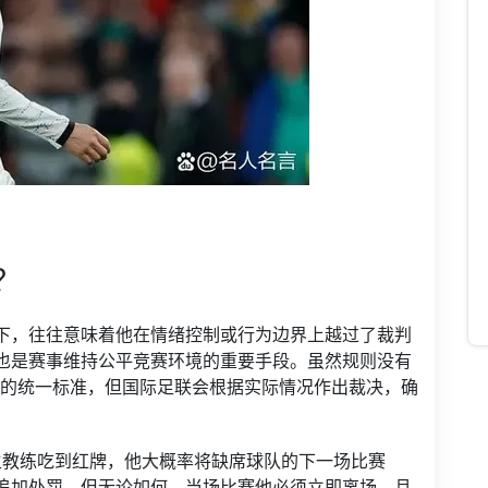
？
下，往往意味着他在情绪控制或行为边界上越过了裁判
也是赛事维持公平竞赛环境的重要手段。虽然规则没有
”的统一标准，但国际足联会根据实际情况作出裁决，确
主教练吃到红牌，他大概率将缺席球队的下一场比赛
追加处罚。但无论如何，当场比赛他必须立即离场，且