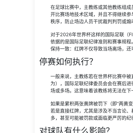
在足球比赛中，主教练或其他教练组成
开比赛场地技术区域，并且不得继续参
秩序，防止场边人员干扰裁判判罚或煽
对于2026年世界杯这样的国际足联（
依据的是国际足联纪律准则和赛事规程
保持一致：红牌不仅导致当场离场，还
停赛如何执行？
一般来说，主教练若在世界杯比赛中被
为），国际足联纪律委员会会在赛后进
场或多场。这意味着该教练将无法在下
如果是累积两张黄牌被罚下（即“两黄
若是直接红牌，尤其是涉及不当言论、
多，甚至可能被罚款或面临更严厉的纪
对球队有什么影响？