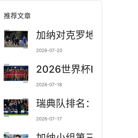
推荐文章
加纳对克罗地亚战报：
2026-07-20
2026世界杯K组净胜
2026-07-18
瑞典队排名：位列F组
2026-07-17
加纳小组第三晋级：世