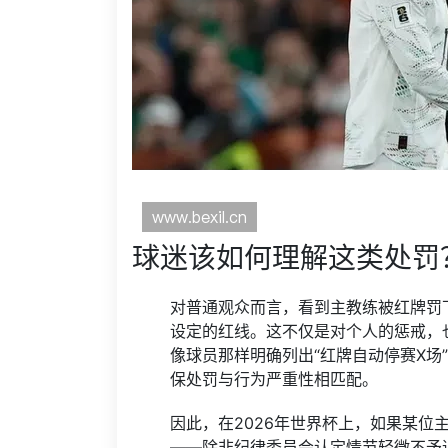
球迷该如何理解这类处罚
对普通观众而言，看到主教练被红牌罚
设定的红线。这不仅是对个人的惩戒，
像球员那样明确列出“红牌自动停赛X场
保处罚与行为严重性相匹配。
因此，在2026年世界杯上，如果某位
——除非纪律委员会认定情节轻微不予