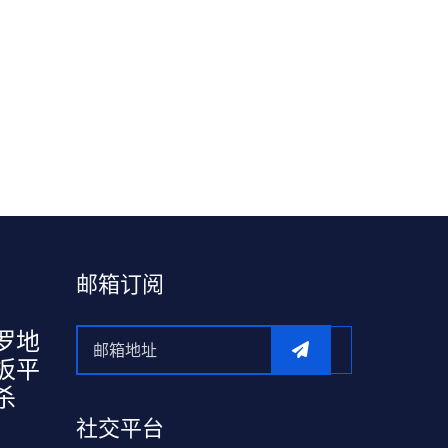
邮箱订阅
罗地
扳平
杀
社交平台