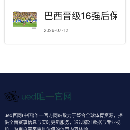
巴西晋级16强后保
2026-07-12
ued官网(中国)唯一官方网站致力于整合全球体育资源，提
供全面赛事信息与实时更新服务，通过精准数据与专业视
角，为用户带来更具价值的体育内容体验。