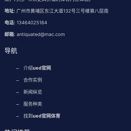
地址:
广州市黄埔区东江大道132号三号楼第八层南
电话:
13464025184
邮箱:
antiquated@mac.com
导航
介绍
ued官网
合作实例
新闻纵览
服务种类
找到
ued官网体育