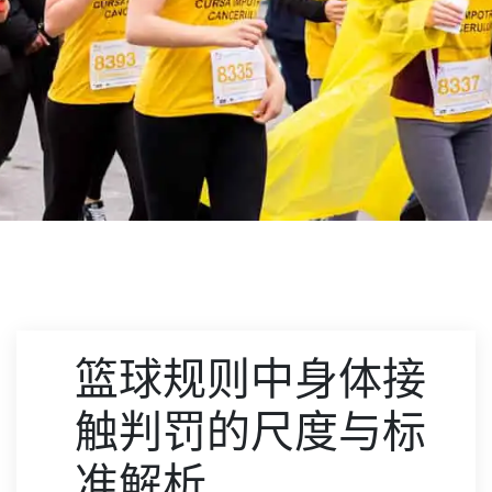
篮球规则中身体接
触判罚的尺度与标
准解析