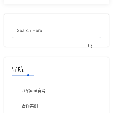
导航
介绍
ued官网
合作实例